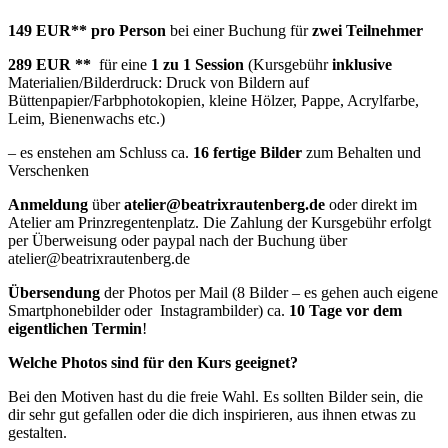
149 EUR**
pro Person
bei einer Buchung für
zwei Teilnehmer
289 EUR **
für eine
1 zu 1 Session
(Kursgebühr
inklusive
Materialien/Bilderdruck: Druck von Bildern auf
Büttenpapier/Farbphotokopien, kleine Hölzer, Pappe, Acrylfarbe,
Leim, Bienenwachs etc.)
– es enstehen am Schluss ca.
16 fertige Bilder
zum Behalten und
Verschenken
Anmeldung
über
atelier@beatrixrautenberg.de
oder direkt im
Atelier am Prinzregentenplatz. Die Zahlung der Kursgebühr erfolgt
per Überweisung oder paypal nach der Buchung über
atelier@beatrixrautenberg.de
Übersendung
der Photos per Mail (8 Bilder – es gehen auch eigene
Smartphonebilder oder Instagrambilder) ca.
10 Tage vor dem
eigentlichen Termin
!
Welche Photos sind für den Kurs geeignet?
Bei den Motiven hast du die freie Wahl. Es sollten Bilder sein, die
dir sehr gut gefallen oder die dich inspirieren, aus ihnen etwas zu
gestalten.