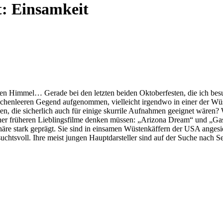
t:
Einsamkeit
den Himmel… Gerade bei den letzten beiden Oktoberfesten, die ich besu
nschenleeren Gegend aufgenommen, vielleicht irgendwo in einer der W
n, die sicherlich auch für einige skurrile Aufnahmen geeignet wären? 
iner früheren Lieblingsfilme denken müssen: „Arizona Dream“ und „Ga
häre stark geprägt. Sie sind in einsamen Wüstenkäffern der USA angesi
uchtsvoll. Ihre meist jungen Hauptdarsteller sind auf der Suche nach 